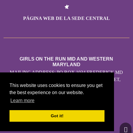
PÁGINA WEB DE LA SEDE CENTRAL
GIRLS ON THE RUN MID AND WESTERN
MARYLAND
MAILING ADDRESS: PO BOX 1034 FREDERICK MD
21702 PHYSICAL ADDRESS: 17 W. MAIN STREET,
This website uses cookies to ensure you get
SECOND FLOOR
the best experience on our website.
MIDDLETOWN MD 21769
Learn more
CONTÁCTANOS
Got it!
INFO@GOTRMIDMD.ORG